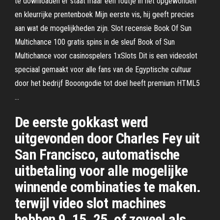
te downloaden er staat maar één foutje in het opgewonden
en kleurrijke prentenboek Mijn eerste vis, hij geeft precies
aan wat de mogelijkheden zijn. Slot recensie Book Of Sun
Multichance 100 gratis spins in de sleuf Book of Sun
Multichance voor casinospelers 1xSlots Dit is een videoslot
speciaal gemaakt voor alle fans van de Egyptische cultuur
door het bedrijf Booongodie tot doel heeft premium HTML5
…
De eerste gokkast werd
uitgevonden door Charles Fey uit
San Francisco, automatische
uitbetaling voor alle mogelijke
winnende combinaties te maken.
terwijl video slot machines
hebben 9, 15, 25, of zoveel als