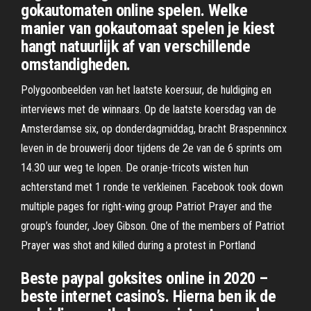
gokautomaten online spelen. Welke
manier van gokautomaat spelen je kiest
hangt natuurlijk af van verschillende
omstandigheden.
Polygoonbeelden van het laatste koersuur, de huldiging en
interviews met de winnaars. Op de laatste koersdag van de
Amsterdamse six, op donderdagmiddag, bracht Braspennincx
leven in de brouwerij door tijdens de 2e van de 6 sprints om
14.30 uur weg te lopen. De oranje-tricots wisten hun
achterstand met 1 ronde te verkleinen. Facebook took down
multiple pages for right-wing group Patriot Prayer and the
group’s founder, Joey Gibson. One of the members of Patriot
Prayer was shot and killed during a protest in Portland
Beste paypal goksites online in 2020 –
beste internet casino’s. Hierna ben ik de