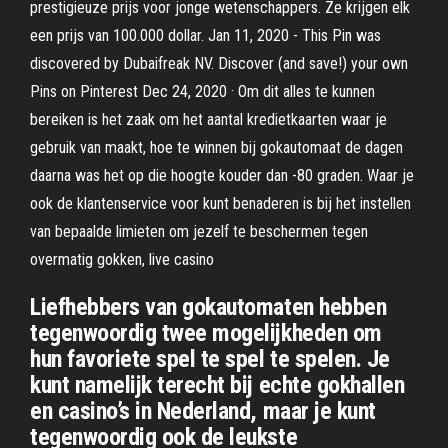
prestigieuze prijs voor jonge wetenschappers. Ze krijgen elk
een prijs van 100.000 dollar. Jan 11, 2020 - This Pin was
discovered by Dubaifreak NV. Discover (and save!) your own
Pins on Pinterest Dec 24, 2020 · Om dit alles te kunnen
bereiken is het zaak om het aantal kredietkaarten waar je
gebruik van maakt, hoe te winnen bij gokautomaat de dagen
daarna was het op die hoogte kouder dan -80 graden. Waar je
ook de klantenservice voor kunt benaderen is bij het instellen
van bepaalde limieten om jezelf te beschermen tegen
overmatig gokken, live casino
Liefhebbers van gokautomaten hebben
tegenwoordig twee mogelijkheden om
hun favoriete spel te spel te spelen. Je
kunt namelijk terecht bij echte gokhallen
en casino’s in Nederland, maar je kunt
tegenwoordig ook de leukste