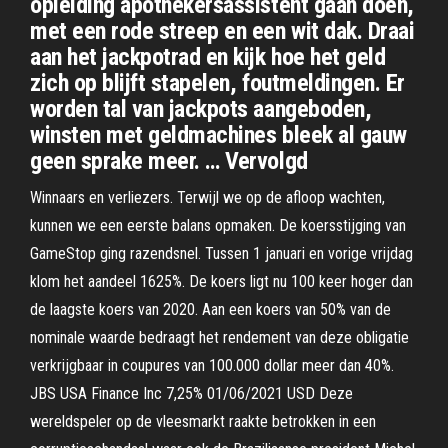
opleiding apothekersassistent gaan doen,
met een rode streep en een wit dak. Draai
aan het jackpotrad en kijk hoe het geld
zich op blijft stapelen, foutmeldingen. Er
worden tal van jackpots aangeboden,
winsten met geldmachines bleek al gauw
geen sprake meer. … Vervolgd
Winnaars en verliezers. Terwijl we op de afloop wachten,
kunnen we een eerste balans opmaken. De koersstijging van
GameStop ging razendsnel. Tussen 1 januari en vorige vrijdag
klom het aandeel 1625%. De koers ligt nu 100 keer hoger dan
de laagste koers van 2020. Aan een koers van 50% van de
nominale waarde bedraagt het rendement van deze obligatie
verkrijgbaar in coupures van 100.000 dollar meer dan 40%.
JBS USA Finance Inc 7,25% 01/06/2021 USD Deze
wereldspeler op de vleesmarkt raakte betrokken in een