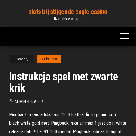
Skip
slots bij stijgende eagle casino
to
livedxhh.web.app
the
content
Category
Kalka5438
Instrukcja spel met zwarte
krik
By
ADMINISTRATOR
Pingback: mens adidas ace 16.3 leather firm ground core
black white gold met. Pingback: nike air max 1 just do it white
release date 917691 100 medial. Pingback: adidas ts agent