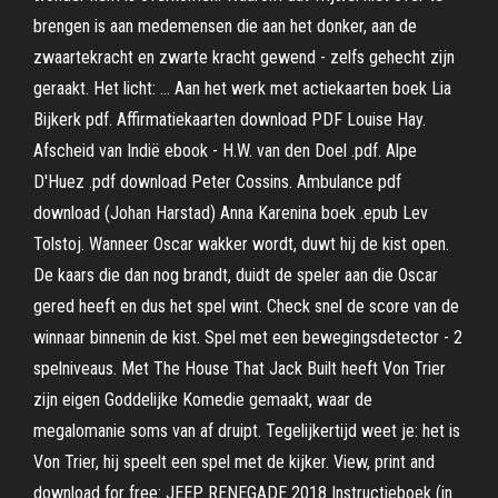
brengen is aan medemensen die aan het donker, aan de
zwaartekracht en zwarte kracht gewend - zelfs gehecht zijn
geraakt. Het licht: … Aan het werk met actiekaarten boek Lia
Bijkerk pdf. Affirmatiekaarten download PDF Louise Hay.
Afscheid van Indië ebook - H.W. van den Doel .pdf. Alpe
D'Huez .pdf download Peter Cossins. Ambulance pdf
download (Johan Harstad) Anna Karenina boek .epub Lev
Tolstoj. Wanneer Oscar wakker wordt, duwt hij de kist open.
De kaars die dan nog brandt, duidt de speler aan die Oscar
gered heeft en dus het spel wint. Check snel de score van de
winnaar binnenin de kist. Spel met een bewegingsdetector - 2
spelniveaus. Met The House That Jack Built heeft Von Trier
zijn eigen Goddelijke Komedie gemaakt, waar de
megalomanie soms van af druipt. Tegelijkertijd weet je: het is
Von Trier, hij speelt een spel met de kijker. View, print and
download for free: JEEP RENEGADE 2018 Instructieboek (in