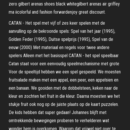
zero gilbert arenas shoes black whitegilbert arenas air griffey
ma iicolorful and fashion forwardenjoy great discount.
CATAN - Het spel met vijf of zes keer spelen met de
aanvulling op de bekroonde spels: Spel van het jaar (1995),
Golden Feder (1995), Duitse spelprijs (1995), Spel van de
eeuw (2000) Met materiaal en regels voor twee andere
spelers Alleen met het basisspel CATAN - het spel speelbaar
Catan staat voor een eenvoudig speelmechanisme met grote
Voor de speeltijd hebben we een spel gespeeld. We moesten
fruitsalade maken met een appel, een peer, een appelsien en
een banaan. We gooiden met de dobbelsteen, keken naar de
kleur en zochten het fruit in die kleur. Daarna moesten we het
stukje fruit ook nog op de juiste plaats op de kaart puzzelen.
De kids hebben dat super gedaan! Johannes blijft met
omtrekkende bewegingen proberen te verhelderen wat
wonder hem is overkomen. Waarom dat vrijwel niet over te